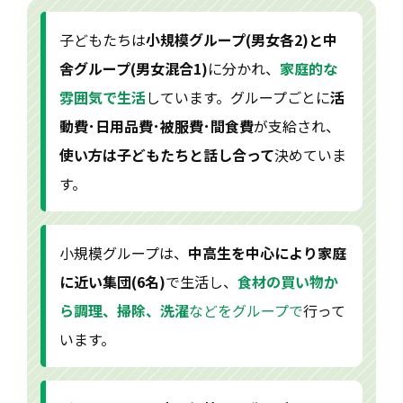
子どもたちは
小規模グループ(男女各2)と中
舎グループ(男女混合1)
に分かれ、
家庭的な
雰囲気で生活
しています。グループごとに
活
動費･日用品費･被服費･間食費
が支給され、
使い方は子どもたちと話し合って
決めていま
す。
小規模グループは、
中高生を中心により家庭
に近い集団(6名)
で生活し、
食材の買い物か
ら調理、掃除、洗濯
などをグループで
行って
います。