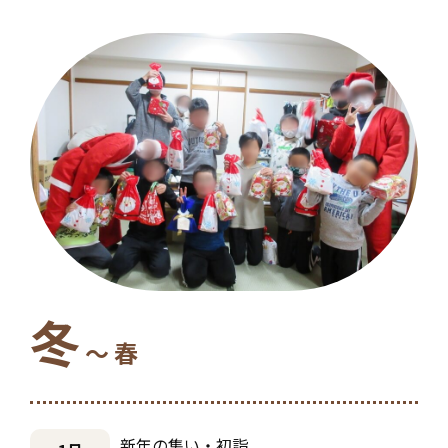
冬
～ 春
新年の集い・初詣