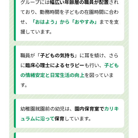
グループには
幅広い年齢層の職員が配置
され
ており、勤務時間を子どもの在園時間に合わ
せ、
「おはよう」から「おやすみ」
までを支
援しています。
職員が「
子どもの気持ち
」に耳を傾け、さら
に
臨床心理士によるセラピー
も行い、
子ども
の情緒安定と日常生活の向上
を図っていま
す。
幼稚園就園前の幼児は、
園内保育室で
カリキ
ュラムに沿って
保育
しています。